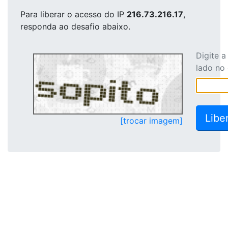
Para liberar o acesso
do IP
216.73.216.17
,
responda ao desafio abaixo.
Digite 
lado no
[trocar imagem]